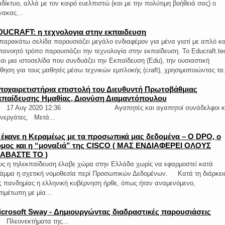
αδίκτυο, αλλά με τον καιρό ευελπιστώ (και με την πολύτιμη βοήθειά σας) ο
νακας...
DUCRAFT: η τεχνολογια στην εκπαιδευση
παρακάτω σελίδα παρουσιάζει μεγάλο ενδιαφέρον για μένα γιατί με απλό κα
τανοητό τρόπο παρουσιάζει την τεχνολογία στην εκπαίδευση. To Educraft.te
ναι μια ιστοσελίδα που συνδυάζει την Εκπαίδευση (Edu), την ουσιαστική
θηση για τους μαθητές μέσω τεχνικών εμπλοκής (craft), χρησιμοποιώντας τα.
ποχαιρετιστήρια επιστολή του Διευθυντή Πρωτοβάθμιας
κπαίδευσης Ημαθίας, Διονύση Διαμαντόπουλου
7 Αυγ 2020 12:36 Αγαπητές και αγαπητοί συνάδελφοι κ
νεργάτες, Μετά...
ι έκανε η Κεραμέως με τα προσωπικά μας δεδομένα – O DPO, o
όμος και η “μοναξιά” της CISCO ( ΜΑΣ ΕΝΔΙΑΦΕΡΕΙ ΟΛΟΥΣ
ΙΑΒΑΣΤΕ ΤΟ )
ς η τηλεκπαίδευση έλαβε χώρα στην Ελλάδα χωρίς να εφαρμοστεί κατά
άμμα η σχετική νομοθεσία περί Προσωπικών Δεδομένων. Κατά τη διάρκει
ς πανδημίας η ελληνική κυβέρνηση ήρθε, όπως ήταν αναμενόμενο,
τιμέτωπη με μία...
icrosoft Sway - Δημιουργώντας διαδραστικές παρουσιάσεις
λεονεκτήματα της...