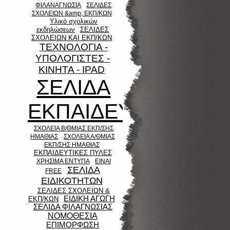
ΦΙΛΑΝΑΓΝΩΣΙΑ
ΣΕΛΙΔΕΣ
ΣΧΟΛΕΙΩΝ &amp; ΕΚΠ/ΚΩΝ
Υλικό σχολικών
εκδηλώσεων
ΣΕΛΙΔΕΣ
ΣΧΟΛΕΙΩΝ ΚΑΙ ΕΚΠ/ΚΩΝ
ΤΕΧΝΟΛΟΓΙΑ -
ΥΠΟΛΟΓΙΣΤΕΣ -
ΚΙΝΗΤΑ - IPAD
ΣΕΛΙΔΑ
ΕΚΠΑΙΔΕΥΤΙΚΩΝ
ΣΧΟΛΕΙΑ Β/ΘΜΙΑΣ ΕΚΠ/ΣΗΣ
ΗΜΑΘΙΑΣ
ΣΧΟΛΕΙΑ Α/ΘΜΙΑΣ
ΕΚΠ/ΣΗΣ ΗΜΑΘΙΑΣ
ΕΚΠΑΙΔΕΥΤΙΚΕΣ ΠΥΛΕΣ
ΧΡΗΣΙΜΑ ΕΝΤΥΠΑ
ΕΙΝΑΙ
ΣΕΛΙΔΑ
FREE
ΕΙΔΙΚΟΤΗΤΩΝ
ΣΕΛΙΔΕΣ ΣΧΟΛΕΙΩΝ &
ΕΙΔΙΚΗ ΑΓΩΓΗ
ΕΚΠ/ΚΩΝ
ΣΕΛΙΔΑ ΦΙΛΑΓΝΩΣΙΑΣ
ΝΟΜΟΘΕΣΙΑ
ΕΠΙΜΟΡΦΩΣΗ