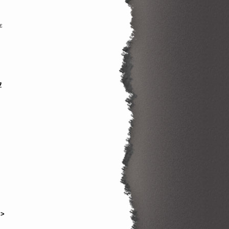
ε
ν
>>