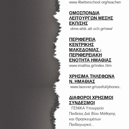
www.4betterschool.org/teachers/
ΟΜΟΣΠΟΝΔΙΑ
ΛΕΙΤΟΥΡΓΩΝ ΜΕΣΗΣ
ΕΚΠ/ΣΗΣ
olme-attik.att.sch.gr/new/
ΠΕΡΙΦΕΡΕΙΑ
ΚΕΝΤΡΙΚΗΣ
ΜΑΚΕΔΟΝΙΑΣ -
ΠΕΡΙΦΕΡΕΙΑΚΗ
ΕΝΟΤΗΤΑ ΗΜΑΘΙΑΣ
www.imathia.gr/index.htm
ΧΡΗΣΙΜΑ ΤΗΛΕΦΩΝΑ
Ν. ΗΜΑΘΙΑΣ
www.laosver.gr/useful/phones.php
ΔΙΑΦΟΡΟΙ ΧΡΗΣΙΜΟΙ
ΣΥΝΔΕΣΜΟΙ
ΓΕΝΙΚΑ Υπουργείο
Παιδείας Διά Βίου Μάθησης
και Θρησκευμάτων
Παιδαγωγικό...