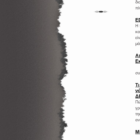
δι
πί
E
Η 
κα
εί
μά
Α
Ε
1
συ
Τ
ν
Δ
Πώ
γρ
τη
αν
M
​Π