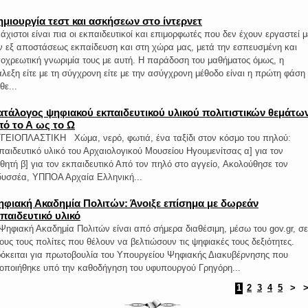
ημιουργία τεστ και ασκήσεων στο ίντερνετ
άχιστοι είναι πια οι εκπαιδευτικοί και επιμορφωτές που δεν έχουν εργαστεί μ
ν εξ αποστάσεως εκπαίδευση και στη χώρα μας, μετά την εσπευσμένη και
οχρεωτική γνωριμία τους με αυτή. Η παράδοση του μαθήματος όμως, η
άλεξη είτε με τη σύγχρονη είτε με την ασύγχρονη μέθοδο είναι η πρώτη φάση
θε...
ατάλογος ψηφιακού εκπαιδευτικού υλικού πολιτιστικών θεμάτω
πό το Α ως το Ω
ΓΕΙΟΠΛΑΣΤΙΚΗ Χώμα, νερό, φωτιά, ένα ταξίδι στον κόσμο του πηλού:
παιδευτικό υλικό του Αρχαιολογικού Μουσείου Ηγουμενίτσας α] για τον
θητή β] για τον εκπαιδευτικό Από τον πηλό στο αγγείο, Ακολούθησε τον
υσσέα, ΥΠΠΟΑ Αρχαία Ελληνική...
ηφιακή Ακαδημία Πολιτών: Άνοιξε επίσημα με δωρεάν
παιδευτικό υλικό
Ψηφιακή Ακαδημία Πολιτών είναι από σήμερα διαθέσιμη, μέσω του gov.gr, σε
ους τους πολίτες που θέλουν να βελτιώσουν τις ψηφιακές τους δεξιότητες.
όκειται για πρωτοβουλία του Υπουργείου Ψηφιακής Διακυβέρνησης που
οποιήθηκε υπό την καθοδήγηση του υφυπουργού Γρηγόρη...
1
2
3
4
5
>