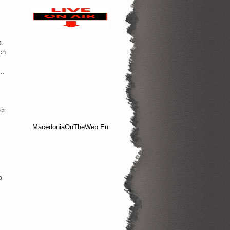
ι
ch
..
αι
MacedoniaOnTheWeb.Eu
α