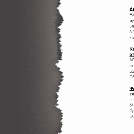
Δ
Ελ
τη
υπ
δι
κά
Κ
α
ΑΓ
εκ
μα
Οδ
Ψ
εκ
Η 
όλ
Πρ
υλ