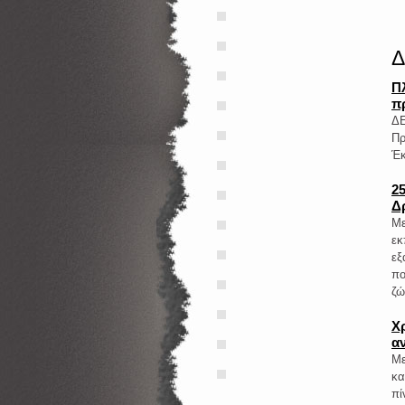
Δ
Π
π
ΔΕ
Πρ
Έκ
2
Δ
Με
εκ
εξ
πο
ζώ
Χρ
α
Με
κα
πί