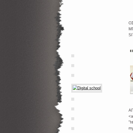
Ο
Μ
SI
Α
<a
"h
my