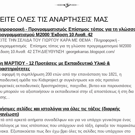
ΕΙΤΕ ΟΛΕΣ ΤΙΣ ΑΝΑΡΤΗΣΕΙΣ ΜΑΣ
ληροφορική - Προγραμματισμός Επίσημος τόπος για τη γλώσσ
ρογραμματισμού Μ2000 Έκδοση 10 Αναθ. 42
ΙΤΕ ΤΗΝ ΣΕΛΙΔΑ ΤΟΥ ΓΙΩΡΓΟΥ ΚΑΡΑ ΜΕ ΘΕΜΑ : Πληροφορική -
ογραμματισμός Επίσημος τόπος για τη γλώσσα προγραμματισμού Μ2000
δοση 10 Αναθ. 42 ΣΤΗ ΔΙΕΥΘΥΝΣΗ :georgekarras.blogspot.com/
5η ΜΑΡΤΙΟΥ - 12 Προτάσεις με Εκπαιδευτικό Υλικό &
ραστηριότητες
 αφορμή τη συμπλήρωση 200 ετών από την επανάσταση του 1821, η
παιδευτική ομάδα του Kidsproject.gr συγκέντρωσε και σάς προτείνει
αιρετικές εκπαιδευτικές δραστηριότητες, παιχνίδια, βίντεο και παρουσιάσεις
υ μπορούν να αξιοποιήσουν οι εκπαιδευτικοί στην εξ αποστάσεως ή στη δια
σης...
ήσιμες σελίδες και ιστολόγια για όλες τις τάξεις (διαρκής
νανέωση)
τά από αρκετά αιτήματα συναδέλφων και για να υπάρχει γενικότερα ένας
τάλογος με τους ιστότοπους που υπάρχουν ανά τάξη, έφτιαξα τον παρακάτ
νακα. Εξυπακούεται πως δεν έχω βρει όλες τις σελίδες που υπάρχουν στο