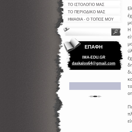
ΤΟ ΙΣΤΟΛΟΓΙΟ ΜΑΣ
Ελ
ΤΟ ΠΕΡΙΟΔΙΚΟ ΜΑΣ
έ
ΗΜΑΘΙΑ - Ο ΤΟΠΟΣ ΜΟΥ
μα
Η
ε
μ
ΕΠΑΦΉ
ύλ
έ
IMA-EDU.GR
daskalos
64@gmail
.com
δη
δ
κα
τ
ο
Π
πλ
εί