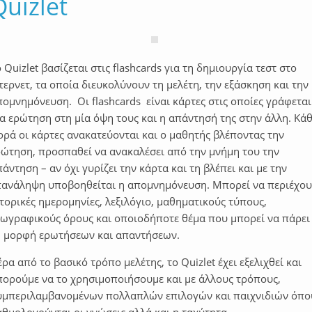
Quizlet
 Quizlet βασίζεται στις flashcards για τη δημιουργία τεστ στο
τερνετ, τα οποία διευκολύνουν τη μελέτη, την εξάσκηση και την
πομνημόνευση. Οι flashcards είναι κάρτες στις οποίες γράφετα
α ερώτηση στη μία όψη τους και η απάντησή της στην άλλη. Κά
ορά οι κάρτες ανακατεύονται και ο μαθητής βλέποντας την
ρώτηση, προσπαθεί να ανακαλέσει από την μνήμη του την
άντηση – αν όχι γυρίζει την κάρτα και τη βλέπει και με την
πανάληψη υποβοηθείται η απομνημόνευση. Μπορεί να περιέχο
τορικές ημερομηνίες, λεξιλόγιο, μαθηματικούς τύπους,
εωγραφικούς όρους και οποιοδήποτε θέμα που μπορεί να πάρει
η μορφή ερωτήσεων και απαντήσεων.
ρα από το βασικό τρόπο μελέτης, το Quizlet έχει εξελιχθεί και
πορούμε να το χρησιμοποιήσουμε και με άλλους τρόπους,
υμπεριλαμβανομένων πολλαπλών επιλογών και παιχνιδιών όπο