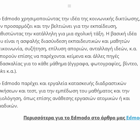
ο Edmodo χρησιμοποιώντας την ιδέα της κοινωνικής δικτύωσης,
ν προσαρμόζει και την βελτιώνει για την εκπαίδευση,
θιστώντας την κατάλληλη για μια σχολική τάξη. Η βασική ιδέα
ου είναι η ασφαλής διασύνδεση εκπαιδευτικών και μαθητών
ικοινωνία, συζήτηση, επίλυση αποριών, ανταλλαγή ιδεών, κ.α.
πορούν επίσης να παρέχονται κείμενα και άλλες πηγές
δασκαλίας για το κάθε μάθημα (έγγραφα, φωτογραφίες, βίντεο,
nks κ.α.).
ο Edmodo παρέχει και εργαλεία κατασκευής διαδραστικών
σκήσεων και τεστ, για την εμπέδωση του μαθήματος και την
ξιολόγηση, όπως επίσης ανάθεσης εργασιών ατομικών ή και
μαδικών.
Περισσότερα για το Edmodo στο άρθρο μας
Edmo