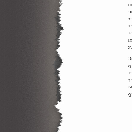
τ
επ
α
π
μ
τ
α
Ο
χρ
οθ
η
ε
χ