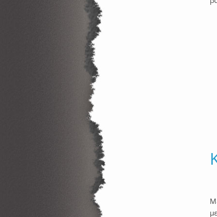
βα
Με
μ