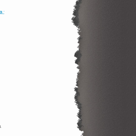
 τεστ στο ίντερνετ με το Quizlet
ι