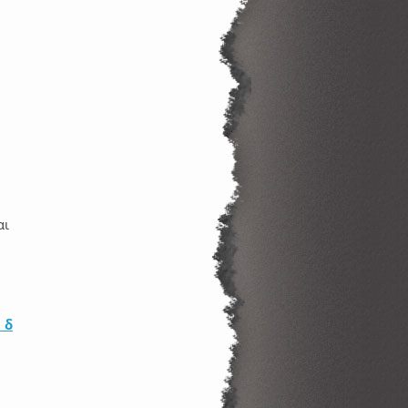
αι
 δημιουργία τεστ στο ίντερνε
τ