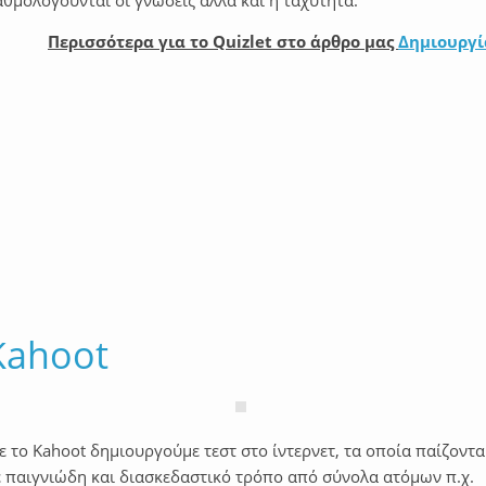
θμολογούνται οι γνώσεις αλλά και η ταχύτητα.
Περισσότερα για το Quizlet στο άρθρο μας
Δημιουργία
Kahoot
 το Kahoot δημιουργούμε τεστ στο ίντερνετ, τα οποία παίζοντα
ε παιγνιώδη και διασκεδαστικό τρόπο από σύνολα ατόμων π.χ.