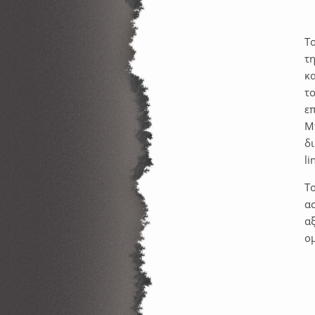
Τ
τη
κα
τ
επ
Μ
δι
li
Τ
α
α
ο