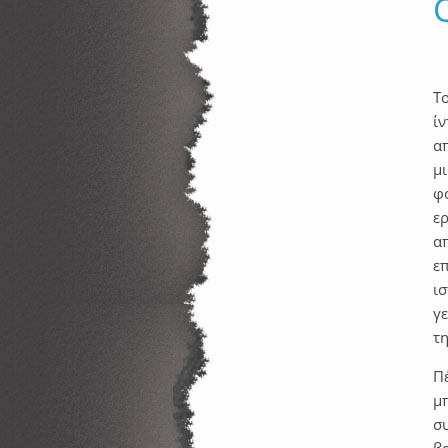
Το
ίν
α
μι
φ
ε
απ
ε
ισ
γ
τ
Πέ
μ
σ