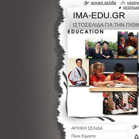
αρχική σελίδα
χάρτης
εκτύπω
IMA-EDU.GR
ΙΣΤΟΣΕΛΙΔΑ ΓΙΑ ΤΗΝ Π/Θ
ΑΡΧΙΚΗ ΣΕΛΙΔΑ
Δ
Ποιοι Είμαστε