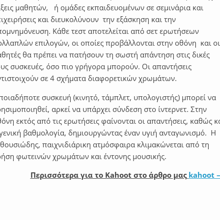
άξεις μαθητών, ή ομάδες εκπαιδευομένων σε σεμινάρια και
ιχειρήσεις και διευκολύνουν την εξάσκηση και την
πομνημόνευση. Κάθε τεστ αποτελείται από σετ ερωτήσεων
ολλαπλών επιλογών, οι οποίες προβάλλονται στην οθόνη και οι
αθητές θα πρέπει να πατήσουν τη σωστή απάντηση στις δικές
ους συσκευές, όσο πιο γρήγορα μπορούν. Οι απαντήσεις
ντιστοιχούν σε 4 σχήματα διαφορετικών χρωμάτων.
ποιαδήποτε συσκευή (κινητό, τάμπλετ, υπολογιστής) μπορεί να
ησιμοποιηθεί, αρκεί να υπάρχει σύνδεση στο ίντερνετ. Στην
όνη εκτός από τις ερωτήσεις φαίνονται οι απαντήσεις, καθώς κ
 γενική βαθμολογία, δημιουργώντας έναν υγιή ανταγωνισμό. Η
νθουσιώδης, παιχνιδιάρικη ατμόσφαιρα κλιμακώνεται από τη
ρήση φωτεινών χρωμάτων και έντονης μουσικής.
Περισσότερα για το Kahoot στο άρθρο μας
kahoot –