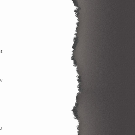
ι
θε
υν
υ