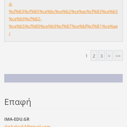
d-
%cf%83%cf%85%ce%bc%ce%b2%ce%ac%cf%83%ce%b5
%ce%b9%cf%82-
%ce%b5%cf%80%ce%b9%cf%87%ce%bf%cf%81%ce%ae
/
1
2
3
>
>>
Επαφή
IMA-EDU.GR
daskalos
64@gmail
.com