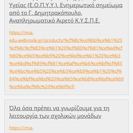
Υγείας (Ε.Ο.Π.Υ.Υ.). Ενημερωτικό σημείωμα
από το Γ. Δημητρακόπουλο,
Αναπληρωματικό Αιρετό Κ.Υ.Σ.Π.Ε.
https://ima-
edu.webnode.gr/products/%cf%8c%ce%bb%ce%b1%20
%cf%8c%cf%83%ce%b1%20%cf%80%cf%81%ce%ad%cf
%80%ce%b5%ce%b9%20%ce%bd%ce%b1%20%ce%b3
%ce%bd%cf%89%cf%81%ce%af%ce%b6%ce%bf%cf%85
%ce%bc%ce%b5%20%ce%b3%ce%b9%ce%b1%20%cf%
84%ce%bf%ce%bd%20%ce%b5%ce%b8%ce%bd%ce%b9
%ce%ba%cf%8c%20%ce%bf%cf/
Όλα όσα πρέπει να γνωρίζουμε για τη
λειτουργία των σχολικών μονάδων
https://ima-