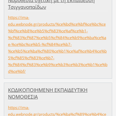
Νομοθεσία σχετική με τη Εκπαίδευση
Τσιγγανοπαίδων
https://ima-
edu.webnode.gr/products/%ce%bd%ce%bf%ce%bc%ce
%bf%ce%b8%ce%b5%cf%83%ce%af%ce%b1-
%cf%83%cf%87%ce%b5%cf%84%ce%b9%ce%ba%ce%a
e-%ce%bc%ce%b5-%cf%84%ce%b7-
%ce%b5%ce%ba%cf%80%ce%b1%ce%af%ce%b4%ce%b
5%cf%85%cf%83%ce%b7-
%cf%84%cf%83%ce%b9%ce%b3%ce%b3%ce%b1%ce%b
d%ce%bf/
ΚΩΔΙΚΟΠΟΙΗΜΕΝΗ ΕΚΠΑΙΔΕΥΤΙΚΗ
ΝΟΜΟΘΕΣΙΑ
https://ima-
edu.webnode.gr/products/%ce%ba%cf%89%ce%b4%ce