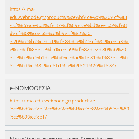
https://ima-
edu.webnode.gr/products/%ce%bf%ce%b9%20%cf%83
%cf%85%ce%b3%cf%87%cf%89%ce%bd%ce%b5%cf%8
d%cf%83%ce%b5%ce%b9%cf%82%20-
%20%ce%ba%ce%b1%cf%84%ce%b1%cf%81%ce%b3%c
e%ae%cf%83%ce%b5%ce%b9%cf%82%e2%80%a6%20
%ce%be%ce%b1%ce%bd%ce%ac%cf%81%cf%87%ce%bf
%ce%bd%cf%84%ce%b1%ce%b9%21%20%cf%84/
e-ΝΟΜΟΘΕΣΙΑ
https://ima-edu.webnode.gr/products/e-
%ce%bd%ce%bf%ce%bc%ce%bf%ce%b8%ce%b5%cf%83
%ce%b9%ce%b1/