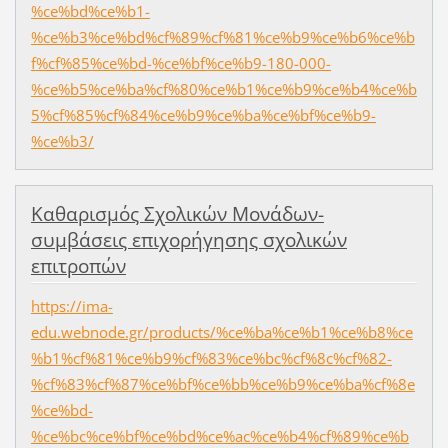
%ce%bd%ce%b1-
%ce%b3%ce%bd%cf%89%cf%81%ce%b9%ce%b6%ce%b
f%cf%85%ce%bd-%ce%bf%ce%b9-180-000-
%ce%b5%ce%ba%cf%80%ce%b1%ce%b9%ce%b4%ce%b
5%cf%85%cf%84%ce%b9%ce%ba%ce%bf%ce%b9-
%ce%b3/
Καθαρισμός Σχολικών Μονάδων-
συμβάσεις επιχορήγησης σχολικών
επιτροπών
https://ima-
edu.webnode.gr/products/%ce%ba%ce%b1%ce%b8%ce
%b1%cf%81%ce%b9%cf%83%ce%bc%cf%8c%cf%82-
%cf%83%cf%87%ce%bf%ce%bb%ce%b9%ce%ba%cf%8e
%ce%bd-
%ce%bc%ce%bf%ce%bd%ce%ac%ce%b4%cf%89%ce%b