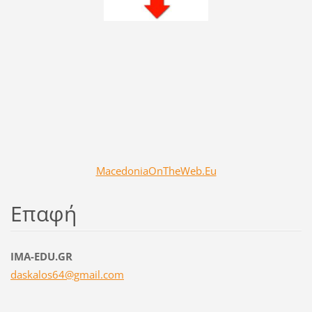
MacedoniaOnTheWeb.Eu
Επαφή
IMA-EDU.GR
daskalos
64@gmail
.com