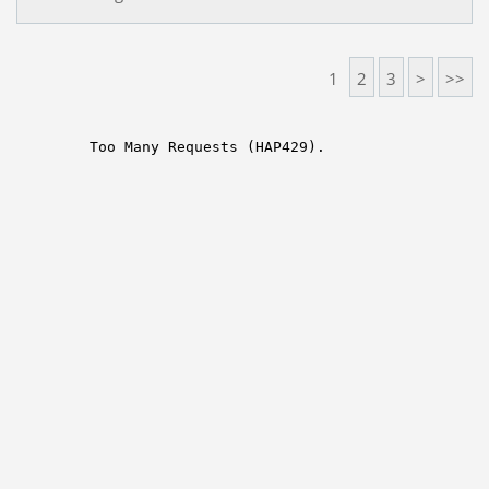
1
2
3
>
>>