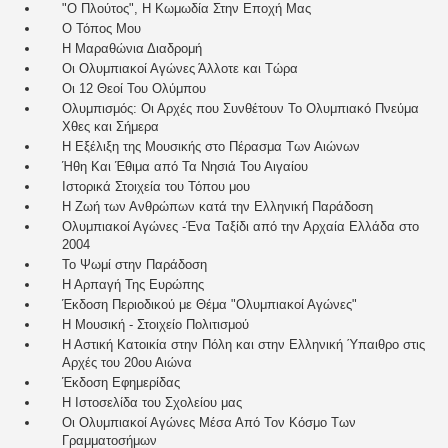
"Ο Πλούτος", Η Κωμωδία Στην Εποχή Μας
Ο Τόπος Μου
Η Μαραθώνια Διαδρομή
Οι Ολυμπιακοί Αγώνες Άλλοτε και Τώρα
Οι 12 Θεοί Του Ολύμπου
Ολυμπισμός: Οι Αρχές που Συνθέτουν Το Ολυμπιακό Πνεύμα
Χθες και Σήμερα
Η Εξέλιξη της Μουσικής στο Πέρασμα Των Αιώνων
Ήθη Και Έθιμα από Τα Νησιά Του Αιγαίου
Ιστορικά Στοιχεία του Τόπου μου
Η Ζωή των Ανθρώπων κατά την Ελληνική Παράδοση
Ολυμπιακοί Αγώνες -Ένα Ταξίδι από την Αρχαία Ελλάδα στο
2004
Το Ψωμί στην Παράδοση
Η Αρπαγή Της Ευρώπης
Έκδοση Περιοδικού με Θέμα "Ολυμπιακοί Αγώνες"
Η Μουσική - Στοιχείο Πολιτισμού
Η Αστική Κατοικία στην Πόλη και στην Ελληνική Ύπαιθρο στις
Αρχές του 20ου Αιώνα
Έκδοση Εφημερίδας
Η Ιστοσελίδα του Σχολείου μας
Οι Ολυμπιακοί Αγώνες Μέσα Από Τον Κόσμο Των
Γραμματοσήμων