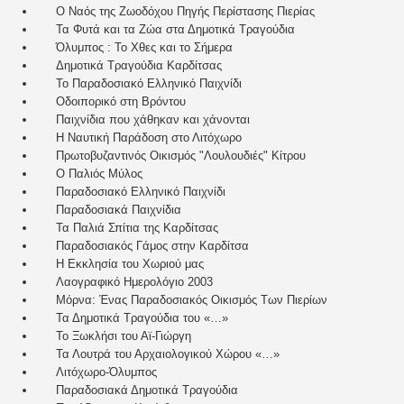
Ο Ναός της Ζωοδόχου Πηγής Περίστασης Πιερίας
Τα Φυτά και τα Ζώα στα Δημοτικά Τραγούδια
Όλυμπος : Το Χθες και το Σήμερα
Δημοτικά Τραγούδια Καρδίτσας
Το Παραδοσιακό Ελληνικό Παιχνίδι
Οδοιπορικό στη Βρόντου
Παιχνίδια που χάθηκαν και χάνονται
Η Ναυτική Παράδοση στο Λιτόχωρο
Πρωτοβυζαντινός Οικισμός "Λουλουδιές" Κίτρου
Ο Παλιός Μύλος
Παραδοσιακό Ελληνικό Παιχνίδι
Παραδοσιακά Παιχνίδια
Τα Παλιά Σπίτια της Καρδίτσας
Παραδοσιακός Γάμος στην Καρδίτσα
Η Εκκλησία του Χωριού μας
Λαογραφικό Ημερολόγιο 2003
Μόρνα: Ένας Παραδοσιακός Οικισμός Των Πιερίων
Τα Δημοτικά Τραγούδια του «…»
Το Ξωκλήσι του Αϊ-Γιώργη
Τα Λουτρά του Αρχαιολογικού Χώρου «…»
Λιτόχωρο-Όλυμπος
Παραδοσιακά Δημοτικά Τραγούδια