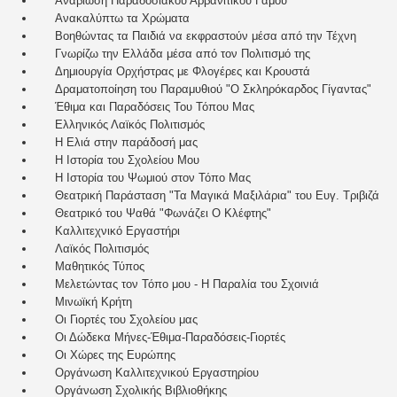
Αναβίωση Παραδοσιακού Αρβανίτικου Γάμου
Ανακαλύπτω τα Χρώματα
Βοηθώντας τα Παιδιά να εκφραστούν μέσα από την Τέχνη
Γνωρίζω την Ελλάδα μέσα από τον Πολιτισμό της
Δημιουργία Ορχήστρας με Φλογέρες και Κρουστά
Δραματοποίηση του Παραμυθιού "Ο Σκληρόκαρδος Γίγαντας"
Έθιμα και Παραδόσεις Του Τόπου Μας
Ελληνικός Λαϊκός Πολιτισμός
Η Ελιά στην παράδοσή μας
Η Ιστορία του Σχολείου Μου
Η Ιστορία του Ψωμιού στον Τόπο Μας
Θεατρική Παράσταση "Τα Μαγικά Μαξιλάρια" του Ευγ. Τριβιζά
Θεατρικό του Ψαθά "Φωνάζει Ο Κλέφτης"
Καλλιτεχνικό Εργαστήρι
Λαϊκός Πολιτισμός
Μαθητικός Τύπος
Μελετώντας τον Τόπο μου - Η Παραλία του Σχοινιά
Μινωϊκή Κρήτη
Οι Γιορτές του Σχολείου μας
Οι Δώδεκα Μήνες-Έθιμα-Παραδόσεις-Γιορτές
Οι Χώρες της Ευρώπης
Οργάνωση Καλλιτεχνικού Εργαστηρίου
Οργάνωση Σχολικής Βιβλιοθήκης