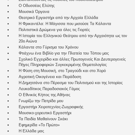
Ο Οδυσσέας Ελύτης
Μουσικά Όργανα
Θεατρικό Εργαστήρι από την Αρχαία Ελλάδα
Η Φρικαντέλα: Η Μάγισσα που μισούσε Τα Κάλαντα
Πολιτιστικά Δρώμενα για όλες τις Γιορτές
Η Ιστορία του Ελληνικού Θεάτρου από την Αρχαιότητα ως τον
20ο Αιώνα
Κάλαντα στο Γύρισμα του Χρόνου
Φτιάχνω ένα Βιβλίο για την Πλατεία του Τόπου μας
Σχολικό Εγχειρίδιο και άλλες Πρωτογενείς Και Δευτερογενείς
Πήγες Πληροφοριών Συγκεκριμένης Θεματολογίας
Η Φύση στη Μουσική, στο Τραγούδι και στο Χορό
Αγροτική Οικογένεια και Παράδοση
Η Δημητσάνα στο Πέρασμα του Πολιτισμού και της Ιστορίας
Λευκαδίτικος Παραδοσιακός Γάμος
Ο Εθνικός Κήπος της Αθήνας
Γνωρίζω την Πατρίδα μου
Εργαστήρι Χειροτεχνίας-Ζωγραφικής
Μουσικο-χορευτικό Εργαστήρι
Τα Παιδία Μαθαίνουν Σκάκι
Εφημερίδα «Το Πρώτο»
Η Ελλάδα μας