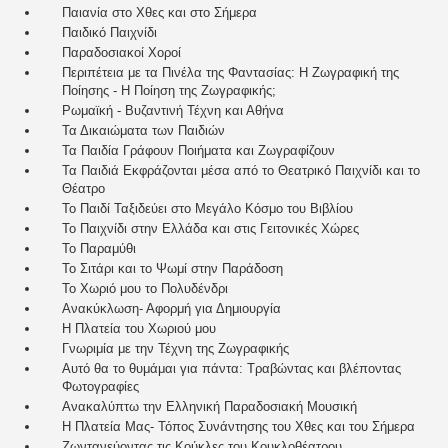
Παιανία στο Χθες και στο Σήμερα
Παιδικό Παιχνίδι
Παραδοσιακοί Χοροί
Περιπέτεια με τα Πινέλα της Φαντασίας: Η Ζωγραφική της
Ποίησης - Η Ποίηση της Ζωγραφικής;
Ρωμαϊκή - Βυζαντινή Τέχνη και Αθήνα
Τα Δικαιώματα των Παιδιών
Τα Παιδία Γράφουν Ποιήματα και Ζωγραφίζουν
Τα Παιδιά Εκφράζονται μέσα από το Θεατρικό Παιχνίδι και το
Θέατρο
Το Παιδί Ταξιδεύει στο Μεγάλο Κόσμο του Βιβλίου
Το Παιχνίδι στην Ελλάδα και στις Γειτονικές Χώρες
Το Παραμύθι
Το Σιτάρι και το Ψωμί στην Παράδοση
Το Χωριό μου το Πολυδένδρι
Ανακύκλωση- Αφορμή για Δημιουργία
Η Πλατεία του Χωριού μου
Γνωριμία με την Τέχνη της Ζωγραφικής
Αυτό θα το θυμάμαι για πάντα: Τραβώντας και βλέποντας
Φωτογραφίες
Ανακαλύπτω την Ελληνική Παραδοσιακή Μουσική
Η Πλατεία Μας- Τόπος Συνάντησης του Χθες και του Σήμερα
Ζωντανεύοντας τις Κούκλες του Κουκλοθέατρου