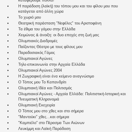
καταφέρουμε πολλά!
Η παράδοση (λαϊκή) του τόπου μου και του φίλου μου που
κατάγεται από άλλη χώρα
Το χωριό μου
Θεατρική παράσταση "Νεφέλες" του Αριστοφάνη
Τα έθιμα του γάμου στην Ελλάδα
Χειμώνας & άνοιξη: οι δυο εποχές στη ζωή μας
Ολυμπιακές Διαδρομές
Παίζοντας Θέατρο με τους φίλους μου
Παραδοσιακός Γάμος
Ολυμπιακοί Αγώνες
Τηλε-επικοινωνία στην Αρχαία Ελλάδα
Ολυμπιακοί Αγώνες 2004
Η Ζωγραφική είναι ένα κείμενο αναγνώσιμο
Ο Τόπος μου Το Καπανδρίτι
Ολυμπιακή Ιδέα και Πολιτισμός
Ολυμπιακοί Αγώνες - Αρχαία Ελλάδα: Πολιτιστική-Ιστορική και
Πνευματική Κληρονομιά
Oλυμπιακή Εκεχειρία
Ο Τόπος μου στο χθες και στο σήμερα
"Μαντούκι" χθες…και σήμερα
"Καμπιέλο" στο Πέρασμα Των Αιώνων
Λευκίμμη και Λαϊκή Παράδοση