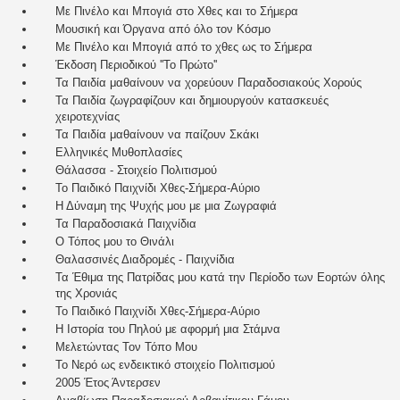
Με Πινέλο και Μπογιά στο Χθες και το Σήμερα
Μουσική και Όργανα από όλο τον Κόσμο
Με Πινέλο και Μπογιά από το χθες ως το Σήμερα
Έκδοση Περιοδικού ''Το Πρώτο''
Τα Παιδία μαθαίνουν να χορεύουν Παραδοσιακούς Χορούς
Τα Παιδία ζωγραφίζουν και δημιουργούν κατασκευές
χειροτεχνίας
Τα Παιδία μαθαίνουν να παίζουν Σκάκι
Ελληνικές Μυθοπλασίες
Θάλασσα - Στοιχείο Πολιτισμού
Το Παιδικό Παιχνίδι Χθες-Σήμερα-Αύριο
Η Δύναμη της Ψυχής μου με μια Ζωγραφιά
Τα Παραδοσιακά Παιχνίδια
Ο Τόπος μου το Θινάλι
Θαλασσινές Διαδρομές - Παιχνίδια
Τα Έθιμα της Πατρίδας μου κατά την Περίοδο των Εορτών όλης
της Χρονιάς
Το Παιδικό Παιχνίδι Χθες-Σήμερα-Αύριο
Η Ιστορία του Πηλού με αφορμή μια Στάμνα
Μελετώντας Τον Τόπο Μου
Το Νερό ως ενδεικτικό στοιχείο Πολιτισμού
2005 Έτος Άντερσεν