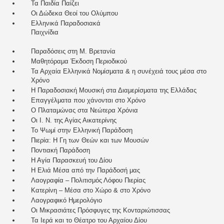
Τα Παιδία Παίζει
Οι Δώδεκα Θεοί του Ολύμπου
Ελληνικά Παραδοσιακά
Παιχνίδια
Παραδόσεις στη Μ. Βρετανία
Μαθητόραμα Έκδοση Περιοδικού
Τα Αρχαία Ελληνικά Νομίσματα & η συνέχειά τους μέσα στο
Χρόνο
Η Παραδοσιακή Μουσική στα Διαμερίσματα της Ελλάδας
Επαγγέλματα που χάνονται στο Χρόνο
Ο Πλαταμώνας στα Νεώτερα Χρόνια
Οι Ι. Ν. της Αγίας Αικατερίνης
Το Ψωμί στην Ελληνική Παράδοση
Πιερία: Η Γη των Θεών και των Μουσών
Ποντιακή Παράδοση
Η Αγία Παρασκευή του Δίου
Η Ελιά Μέσα από την Παράδοσή μας
Λαογραφία – Πολιτισμός Λόφου Πιερίας
Κατερίνη – Μέσα στο Χώρο & στο Χρόνο
Λαογραφικό Ημερολόγιο
Οι Μικρασιάτες Πρόσφυγες της Κονταριώτισσας
Τα Ιερά και το Θέατρο του Αρχαίου Δίου